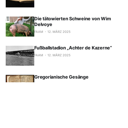
Die tätowierten Schweine von Wim
Delvoye
FAAM
12. MÄRZ 2025
Fußballstadion „Achter de Kazerne“
FAAM
12. MÄRZ 2025
Gregorianische Gesänge
FAAM
12. MÄRZ 2025
Professor Tattoo Joe Pancho
FAAM
12. MÄRZ 2025