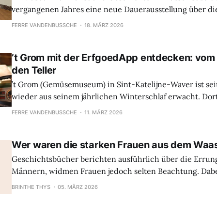
vergangenen Jahres eine neue Dauerausstellung über di
Kunstgewerbekunst des 19. und 20. Jahrhunderts zu seh
FERRE VANDENBUSSCHE
18. MÄRZ 2026
Schwerpunkt auf dem Jugendstil und dem Art déco liegt.
können Sie mit der ErfgoedApp eine interaktive und
’t Grom mit der ErfgoedApp entdecken: vom 
den Teller
’t Grom (Gemüsemuseum) in Sint-Katelijne-Waver ist sei
wieder aus seinem jährlichen Winterschlaf erwacht. Dort 
über die Geschichte dieser Kulturerbestätte sowie über 
FERRE VANDENBUSSCHE
11. MÄRZ 2026
belgische Landwirtschaftskultur, unter anderem mithilfe
der in der ErfgoedApp verfügbar ist. Der Audioguide ist
Wer waren die starken Frauen aus dem Waa
Geschichtsbücher berichten ausführlich über die Errun
Männern, widmen Frauen jedoch selten Beachtung. Dabe
die Geschichte geprägt. Aus dieser Feststellung heraus 
BRINTHE THYS
05. MÄRZ 2026
Projekt „Straffe Vrouwen“: ein Erlebnisparcours entlang 
Kulturerbestätten im Waasland, bei dem jeweils eine be