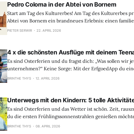
zeitgenössischen Memes: Humor ist überall zu finden. D
Pedro Coloma in der Abtei von Bornem
Start am Tag des Kulturerbes! Am Tag des Kulturerbes präsentiert die
Abtei von Bornem ein brandneues Erlebnis: einen famili
Rundgang voller Geschichten, Humor, spielerischer Auf
PIETER SERWIR
22. APRIL 2026
ordentlichen Prise schelmischer Pedro-Coloma-Energie. Di
Museumsführung ist als ErfgoedApp konzipiert und bild
Teil einer wachsenden Reihe, mit der das
4 x die schönsten Ausflüge mit deinem Teen
Es sind Osterferien und du fragst dich: „Was sollen wir j
unternehmen?“ Keine Sorge: Mit der ErfgoedApp du ein
Tagesausflug. Du musst nicht ins Flugzeug steigen, um
BRINTHE THYS
12. APRIL 2026
Orte zu entdecken, Erinnerungen zu schaffen und Spaß
mysteriösen Mordfällen bis hin zu
Unterwegs mit den Kindern: 5 tolle Aktivität
Es sind Osterferien und das Wetter ist schön. Zeit, rausz
du die ersten Frühlingssonnenstrahlen genießen möchte
eine Aktivität suchst, bei der du dich vor den April-Lau
BRINTHE THYS
08. APRIL 2026
kannst: Mit diesen fünf ErfgoedApp wird deine ganze Fam