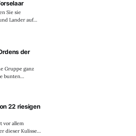
t du
Vorselaar
n Sie sie
 und Lander auf
 Schritte in der
 unterwegs viel
, entwickelt sich
Ordens der
ne Gruppe ganz
se bunten
outen, die du über
eingestellt, um
o dabei
von 22 riesigen
t vor allem
r dieser Kulisse