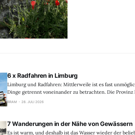
6 x Radfahren in Limburg
Limburg und Radfahren: Mittlerweile ist es fast unmögli
Dinge getrennt voneinander zu betrachten. Die Provinz h
der schönsten Radregionen Europas entwickelt, mit Hu
BRAM
28. JULI 2026
Kilometern gut gepflegter Radwege, ruhiger Strecken 
abwechslungsreicher Landschaften. Von weitläufigen H
Obstgärten bis hin zu charmanten Dörfern
7 Wanderungen in der Nähe von Gewässern
Es ist warm, und deshalb ist das Wasser wieder der belie