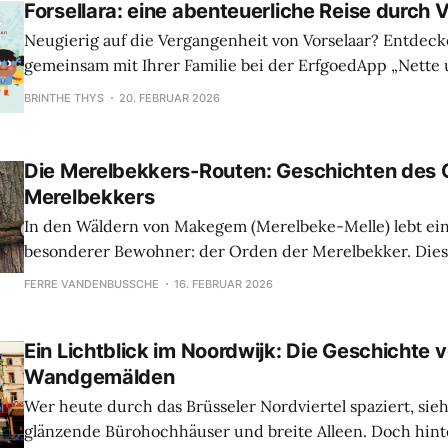
Mittelpunkt steht. Auf Rad- und Wanderwegen entdecks
Forsellara: eine abenteuerliche Reise durch 
Neugierig auf die Vergangenheit von Vorselaar? Entdecke
gemeinsam mit Ihrer Familie bei der ErfgoedApp „Nette
Abenteuerreise in Forsellara“. Kinder machen ihre ersten
BRINTHE THYS
20. FEBRUAR 2026
reichen Geschichte des Dorfes, während auch die Eltern
Neues lernen. Was als gewöhnlicher Spaziergang beginnt
schon
Die Merelbekkers-Routen: Geschichten des 
Merelbekkers
In den Wäldern von Makegem (Merelbeke-Melle) lebt ei
besonderer Bewohner: der Orden der Merelbekker. Die
Tierfiguren bilden das Herzstück von vier interaktiven R
FERRE VANDENBUSSCHE
16. FEBRUAR 2026
die ErfgoedApp erkunden kannst. Ab März wird die Tour 
dem Wald während der Brutzeit Ruhe zu gönnen. Sei als
Ein Lichtblick im Noordwijk: Die Geschichte 
Wandgemälden
Wer heute durch das Brüsseler Nordviertel spaziert, sieh
glänzende Bürohochhäuser und breite Alleen. Doch hinte