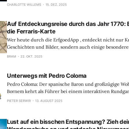
verbirgt sich ein vergessenes Stück Stadtgeschichte. Be
CHARLOTTE WILLEMS
15. DEZ. 2025
Spaziergang mit der ErfgoedApp du, wie das Viertel einst
Einöde verwandelt wurde – und wie die Kunst ihm vorü
Auf Entdeckungsreise durch das Jahr 1770: 
und Leben verlieh.
die Ferraris-Karte
Wer heute durch die ErfgoedApp , entdeckt nicht nur Ku
Geschichten und Bilder, sondern auch einige besondere
Karten. Eine dieser Kartenebenen ist die Ferraris-Karte
BRAM
22. OKT. 2025
vollständige Karte der Österreichischen Niederlande au
Jahren. Dass diese Karte heute so scharf und präzise digi
Unterwegs mit Pedro Coloma
werden kann,
Pedro Coloma: Der spanische Baron und großzügige Woh
Bornem kehrt als Führer bei einem interaktiven Rundga
schönsten Orten des Stadtzentrums zurück. Eine abwech
PIETER SERWIR
13. AUGUST 2025
km lange Route führt dich an einem historischen Schloss
ehemalige gräfliche Jagdgebiet, an einer Abtei, einer be
um die sich Legenden ranken, sowie einem unterirdisc
Lust auf ein bisschen Entspannung? Zieh dei