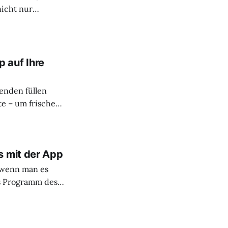
nicht nur
iche Geschichten
 auf Ihre
enden füllen
te – um frische
der einen Tag
nicht mit einem
dApp du unterwegs
s mit der App
t wenn man es
as Programm des
ntdecken Sie, wie
herausfordert und
 bis hin zu