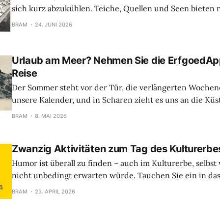
sich kurz abzukühlen. Teiche, Quellen und Seen bieten 
Erfrischung, sondern bilden auch die Kulisse für zahlre
BRAM
24. JUNI 2026
zum Kulturerbe. In dieser Auswahl nehmen wir dich mit auf sieben
ErfgoedApp am Wasser. Von stark frequentierten
Urlaub am Meer? Nehmen Sie die ErfgoedApp
Reise
Der Sommer steht vor der Tür, die verlängerten Wochen
unsere Kalender, und in Scharen zieht es uns an die Küs
Luft zu schnappen, ein Eis auf dem Deich zu genießen o
BRAM
8. MAI 2026
voller Entdeckungen zu erleben. Warum diesen Ausflug 
spannenden Kulturerlebnis verbinden? Mit der Erfgoe
Zwanzig Aktivitäten zum Tag des Kulturerbe
verborgene Geschichten,
Humor ist überall zu finden – auch im Kulturerbe, selbs
nicht unbedingt erwarten würde. Tauchen Sie ein in d
Kulturerbetags 2026. Unter dem Motto „HAHA Humor“ e
BRAM
23. APRIL 2026
das Lachen die Menschen im Laufe der Zeit verbindet, 
manchmal auch konfrontiert. Von Satire und Geschichten