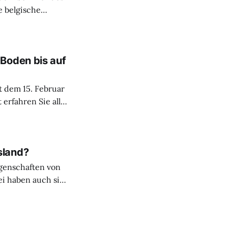
e belgische
en, deren
 In diesen Sälen
Boden bis auf
t dem 15. Februar
erfahren Sie alles
die lokale und
 des Audioguides,
sland?
genschaften von
i haben auch sie
entstand das
fünf
sondere Frau im