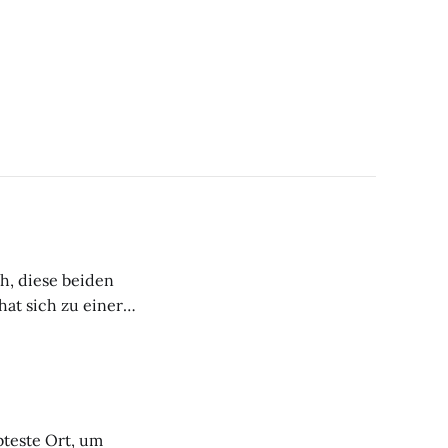
ch, diese beiden
at sich zu einer
nderten von
und überraschend
eidegebieten und
bteste Ort, um