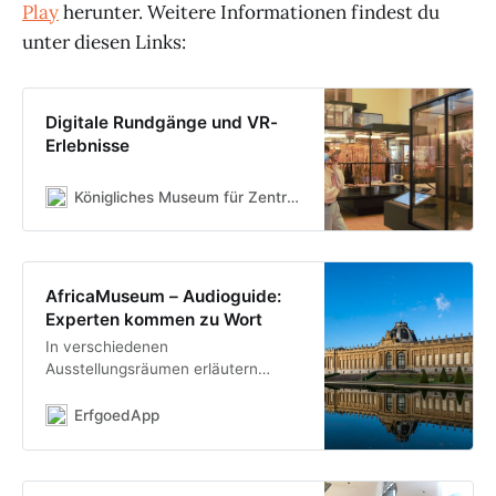
Play
herunter. Weitere Informationen findest du
unter diesen Links:
Digitale Rundgänge und VR-
Erlebnisse
Königliches Museum für Zentralafrika – Tervuren – Belgien
AfricaMuseum – Audioguide:
Experten kommen zu Wort
In verschiedenen
Ausstellungsräumen erläutern
Wissenschaftler des
AfricaMuseums in einem
ErfgoedApp
Audiobeitrag die Konzeption des
jeweiligen Raums näher. Für diese
Führung müssen Sie Ihre Bluetooth-