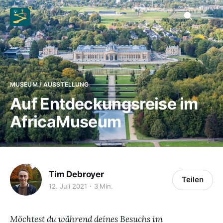
MUSEUM / AUSSTELLUNG
Auf Entdeckungsreise im
AfricaMuseum
Tim Debroyer
Teilen
12. Juli 2021
3 Min.
Möchtest du während deines Besuchs im