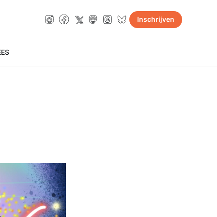
Inschrijven
E
ES