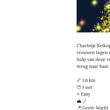
Charlotje Keikop
vrouwen tegen d
hulp van deze vr
terug naar haar 
📏 1,6 km
🕑 1 uur
⭐ Easy
🏔 /
📍 Grote Markt