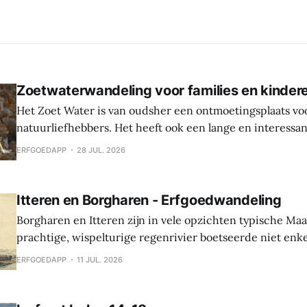
Zoetwaterwandeling voor families en kinder
Het Zoet Water is van oudsher een ontmoetingsplaats vo
natuurliefhebbers. Het heeft ook een lange en interessa
Hier werden sporen gevonden van bewoning en landbouw 
ERFGOEDAPP
28 JUL. 2026
In de middeleeuwen was er een waterburcht en in de S
werd die burcht grondig verbouwd naar Spaanse
Itteren en Borgharen - Erfgoedwandeling
Borgharen en Itteren zijn in vele opzichten typische Ma
prachtige, wispelturige regenrivier boetseerde niet enk
landschap, maar gaf ook mee vorm aan de levens van de
ERFGOEDAPP
11 JUL. 2026
vruchtbare oevers tot hun thuis maakten. Beide dorpen ontstonden tijdens
de middeleeuwen, maar archeologische vondsten tonen 