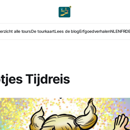
rzicht alle tours
De tourkaart
Lees de blog
Erfgoedverhalen
NL
EN
FR
D
tjes Tijdreis