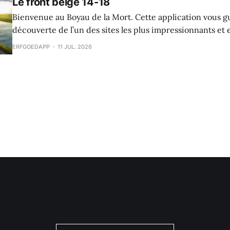
Le front belge 14-18
Bienvenue au Boyau de la Mort. Cette application vous g
découverte de l’un des sites les plus impressionnants e
la Première Guerre mondiale dans le Westhoek. Le Boyau
ERFGOEDAPP
11 JUL. 2026
raconte l’histoire des soldats belges sur le front de l’Yser,