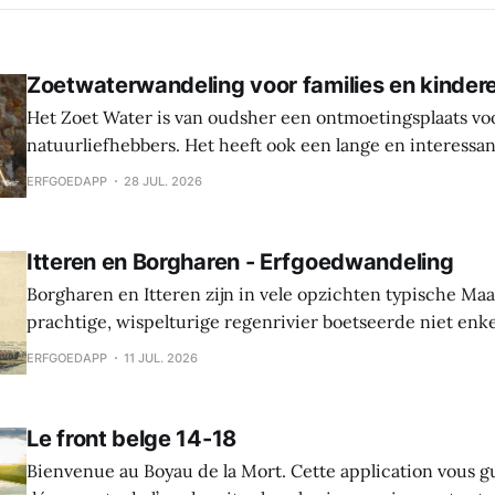
Zoetwaterwandeling voor families en kinder
Het Zoet Water is van oudsher een ontmoetingsplaats vo
natuurliefhebbers. Het heeft ook een lange en interessa
Hier werden sporen gevonden van bewoning en landbouw 
ERFGOEDAPP
28 JUL. 2026
In de middeleeuwen was er een waterburcht en in de S
werd die burcht grondig verbouwd naar Spaanse
Itteren en Borgharen - Erfgoedwandeling
Borgharen en Itteren zijn in vele opzichten typische Ma
prachtige, wispelturige regenrivier boetseerde niet enk
landschap, maar gaf ook mee vorm aan de levens van de
ERFGOEDAPP
11 JUL. 2026
vruchtbare oevers tot hun thuis maakten. Beide dorpen ontstonden tijdens
de middeleeuwen, maar archeologische vondsten tonen 
Le front belge 14-18
Bienvenue au Boyau de la Mort. Cette application vous g