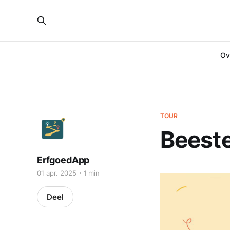
Ove
TOUR
Beest
ErfgoedApp
01 apr. 2025
1 min
Deel