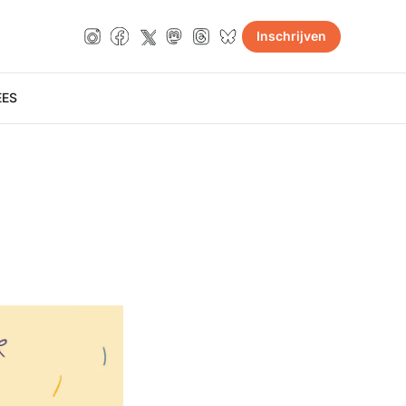
Inschrijven
E
ES