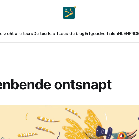
rzicht alle tours
De tourkaart
Lees de blog
Erfgoedverhalen
NL
EN
FR
D
enbende ontsnapt