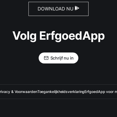
DOWNLOAD NU
Volg ErfgoedApp
Schrijf nu in
rivacy & Voorwaarden
Toegankelijkheidsverklaring
ErfgoedApp voor 