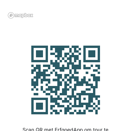
Scan QR met ErfgoedApp om tour te