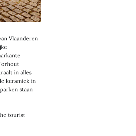
 van Vlaanderen
jke
markante
 Torhout
alt in alles
e keramiek in
n parken staan
he tourist