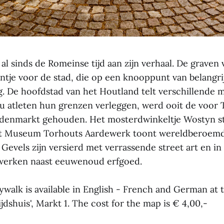
 al sinds de Romeinse tijd aan zijn verhaal. De graven
tje voor de stad, die op een knooppunt van belangri
g. De hoofdstad van het Houtland telt verschillende 
u atleten hun grenzen verleggen, werd ooit de voor
rdenmarkt gehouden. Het mosterdwinkeltje Wostyn stra
et Museum Torhouts Aardewerk toont wereldberoemd
. Gevels zijn versierd met verrassende street art en i
erken naast eeuwenoud erfgoed.
ywalk is available in English - French and German at t
ijdshuis', Markt 1. The cost for the map is € 4,00,-