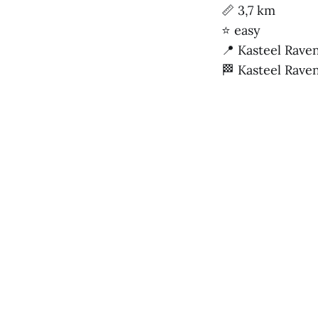
📏 3,7 km
⭐ easy
📍 Kasteel Rave
🏁 Kasteel Rave