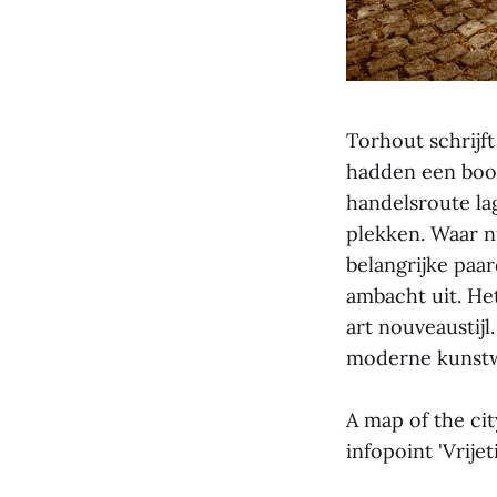
Torhout schrijft
hadden een boon
handelsroute la
plekken. Waar n
belangrijke paa
ambacht uit. H
art nouveaustijl
moderne kunstw
A map of the cit
infopoint 'Vrijet