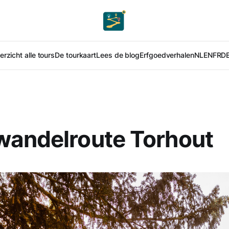
rzicht alle tours
De tourkaart
Lees de blog
Erfgoedverhalen
NL
EN
FR
D
wandelroute Torhout