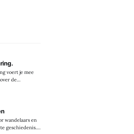
ring.
ng voert je mee
 over de
derste plekken in
rele rijkdom van
s
en
or wandelaars en
nte geschiedenis.