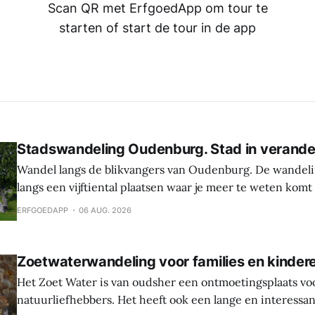
Scan QR met ErfgoedApp om tour te
starten of start de tour in de app
Stadswandeling Oudenburg. Stad in verande
Wandel langs de blikvangers van Oudenburg. De wandeli
langs een vijftiental plaatsen waar je meer te weten komt
geschiedenis, weetjes en toekomstplannen van de bijzon
ERFGOEDAPP
06 AUG. 2026
het historische centrum. Laat je verrassen door de cultu
Oudenburg, haar gebouwen, mensen en tradities. Tijden
Zoetwaterwandeling voor families en kinder
Het Zoet Water is van oudsher een ontmoetingsplaats vo
natuurliefhebbers. Het heeft ook een lange en interessa