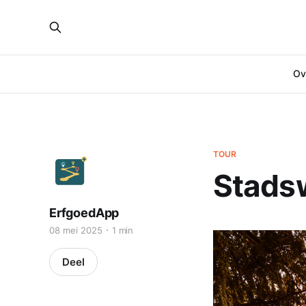
Ove
TOUR
Stads
ErfgoedApp
08 mei 2025
1 min
Deel