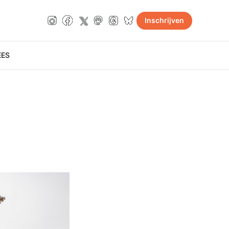
Inschrijven
E
ES