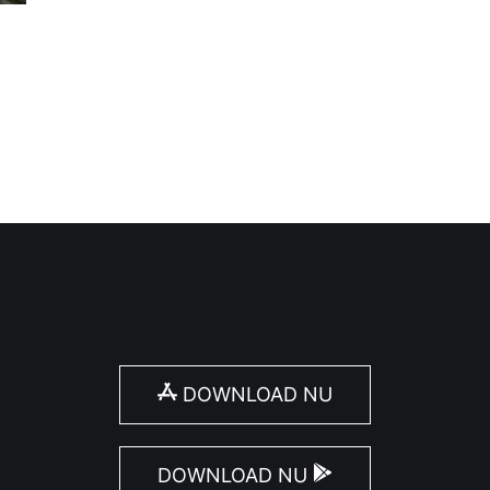
raconte l’histoire des soldats belges sur le front de l’Yser,
DOWNLOAD NU
DOWNLOAD NU