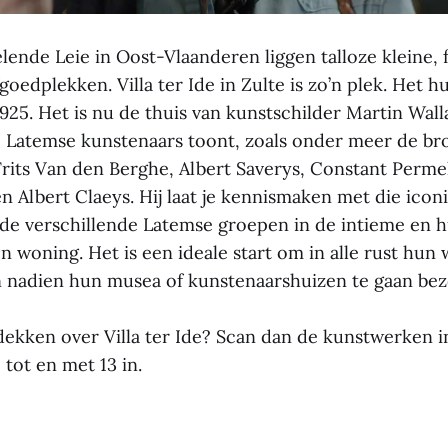
lende Leie in Oost-Vlaanderen liggen talloze kleine, 
goedplekken. Villa ter Ide in Zulte is zo’n plek. Het h
5. Het is nu de thuis van kunstschilder Martin Wallae
ie Latemse kunstenaars toont, zoals onder meer de br
rits Van den Berghe, Albert Saverys, Constant Perme
n Albert Claeys. Hij laat je kennismaken met die icon
 de verschillende Latemse groepen in de intieme en hu
 en woning. Het is een ideale start om in alle rust hun
 nadien hun musea of kunstenaarshuizen te gaan be
ekken over Villa ter Ide? Scan dan de kunstwerken in
1 tot en met 13 in.