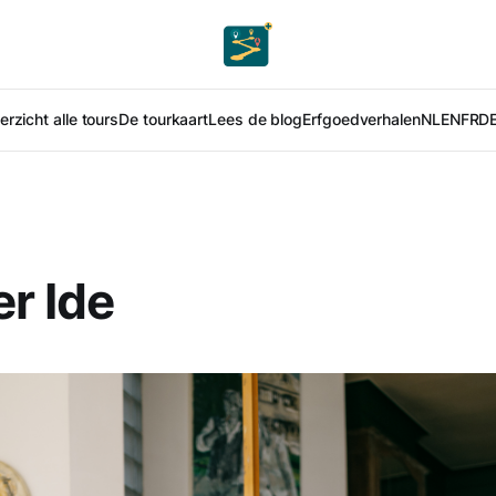
rzicht alle tours
De tourkaart
Lees de blog
Erfgoedverhalen
NL
EN
FR
D
er Ide