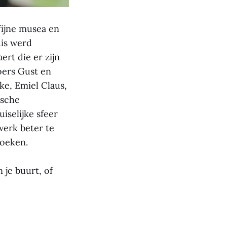
fijne musea en
uis werd
rt die er zijn
oers Gust en
ke, Emiel Claus,
ische
iselijke sfeer
 werk beter te
zoeken.
 je buurt, of