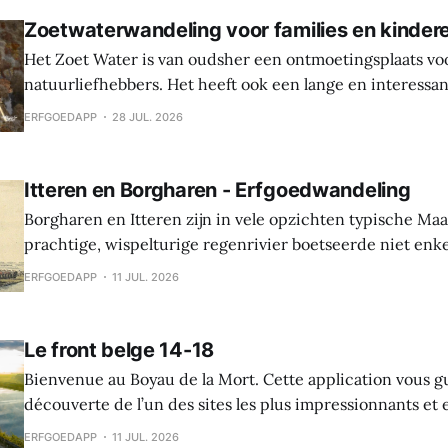
Zoetwaterwandeling voor families en kinder
Het Zoet Water is van oudsher een ontmoetingsplaats vo
natuurliefhebbers. Het heeft ook een lange en interessa
Hier werden sporen gevonden van bewoning en landbouw 
ERFGOEDAPP
28 JUL. 2026
In de middeleeuwen was er een waterburcht en in de S
werd die burcht grondig verbouwd naar Spaanse
Itteren en Borgharen - Erfgoedwandeling
Borgharen en Itteren zijn in vele opzichten typische Ma
prachtige, wispelturige regenrivier boetseerde niet enk
landschap, maar gaf ook mee vorm aan de levens van de
ERFGOEDAPP
11 JUL. 2026
vruchtbare oevers tot hun thuis maakten. Beide dorpen ontstonden tijdens
de middeleeuwen, maar archeologische vondsten tonen 
Le front belge 14-18
Bienvenue au Boyau de la Mort. Cette application vous g
découverte de l’un des sites les plus impressionnants e
la Première Guerre mondiale dans le Westhoek. Le Boyau
ERFGOEDAPP
11 JUL. 2026