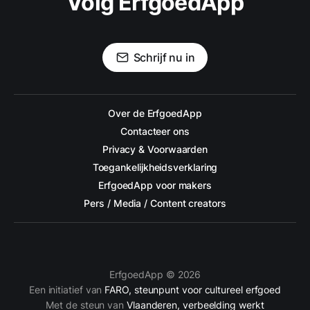
Volg ErfgoedApp
Schrijf nu in
Over de ErfgoedApp
Contacteer ons
Privacy & Voorwaarden
Toegankelijkheidsverklaring
ErfgoedApp voor makers
Pers / Media / Content creators
ErfgoedApp © 2026
Een initiatief van
FARO, steunpunt voor cultureel erfgoed
Met de steun van
Vlaanderen, verbeelding werkt