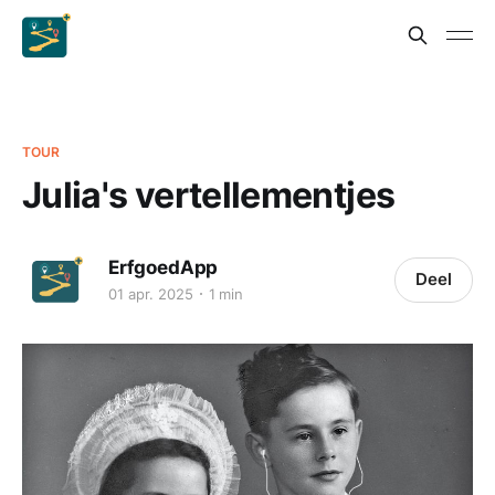
TOUR
Julia's vertellementjes
ErfgoedApp
Deel
01 apr. 2025
1 min