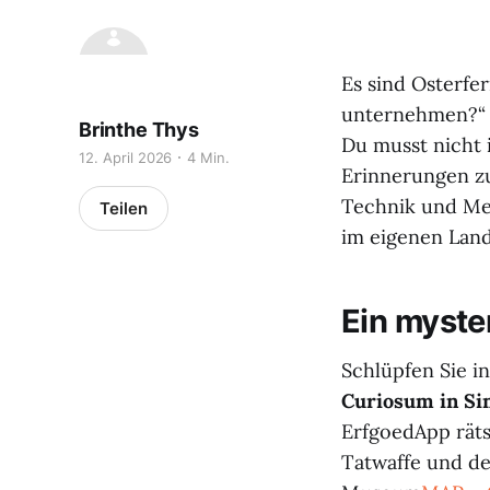
Es sind Osterfer
unternehmen?“ K
Brinthe Thys
Du musst nicht 
12. April 2026
4 Min.
Erinnerungen zu
Technik und Mec
Teilen
im eigenen Land
Ein myste
Schlüpfen Sie in
Curiosum in
Si
ErfgoedApp räts
Tatwaffe und de