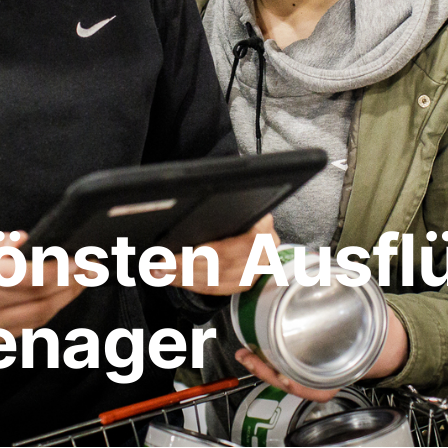
hönsten Ausfl
enager