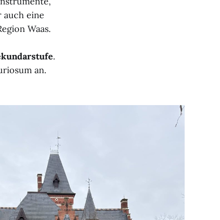
instrumente,
r auch eine
Region Waas.
Sekundarstufe
.
uriosum an.