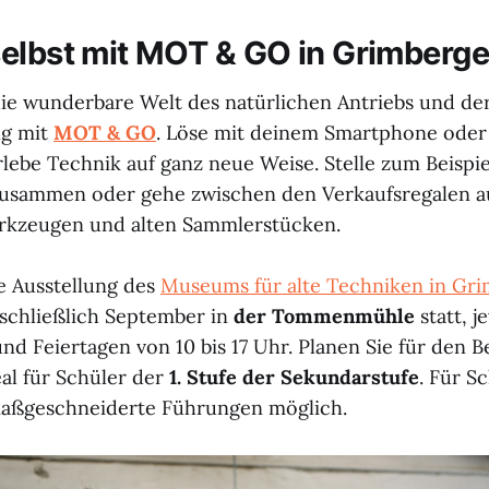
elbst mit MOT & GO in Grimberg
ie wunderbare Welt des natürlichen Antriebs und d
ng mit
MOT & GO
. Löse mit deinem Smartphone oder T
lebe Technik auf ganz neue Weise. Stelle zum Beispiel
zusammen oder gehe zwischen den Verkaufsregalen au
rkzeugen und alten Sammlerstücken.
ve Ausstellung des
Museums für alte Techniken in Gr
inschließlich September in
der Tommenmühle
statt, j
 Feiertagen von 10 bis 17 Uhr. Planen Sie für den 
eal für Schüler der
1. Stufe der Sekundarstufe
. Für S
aßgeschneiderte Führungen möglich.