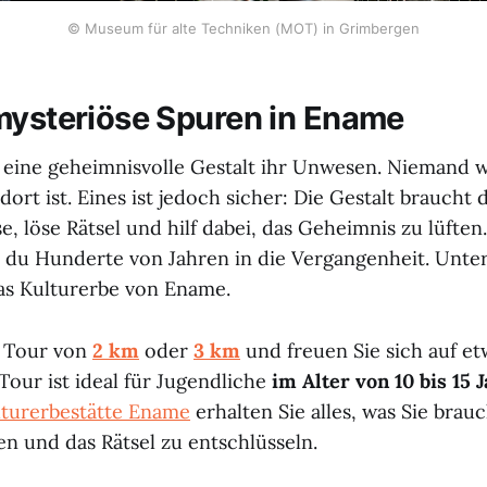
© Museum für alte Techniken (MOT) in Grimbergen
mysteriöse Spuren in Ename
t
eine geheimnisvolle Gestalt ihr Unwesen. Niemand we
ort ist. Eines ist jedoch sicher: Die Gestalt braucht d
 löse Rätsel und hilf dabei, das Geheimnis zu lüften.
 du Hunderte von Jahren in die Vergangenheit. Unte
as Kulturerbe von Ename.
e Tour von
2 km
oder
3 km
und freuen Sie sich auf e
 Tour ist ideal für Jugendliche
im Alter von 10 bis 15 
lturerbestätte Ename
erhalten Sie alles, was Sie brau
en und das Rätsel zu entschlüsseln.