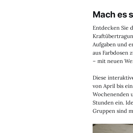
Mach es s
Entdecken Sie d
Kraftübertragu
Aufgaben und er
aus Farbdosen 
– mit neuen We
Diese interakti
von April bis e
Wochenenden und
Stunden ein. Id
Gruppen sind m