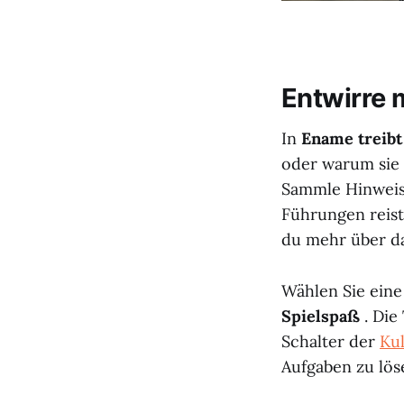
Entwirre 
In
Ename treib
oder warum sie d
Sammle Hinweise,
Führungen reist
du mehr über d
Wählen Sie ein
Spielspaß
. Die
Schalter der
Ku
Aufgaben zu lös