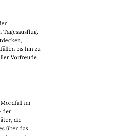
der
 Tagesausflug.
ntdecken,
ällen bis hin zu
ller Vorfreude
 Mordfall im
e der
äter, die
es über das