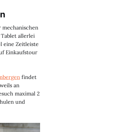
en
er mechanischen
ablet allerlei
 eine Zeitleiste
f Einkaufstour
imbergen
findet
eweils an
Besuch maximal 2
chulen und