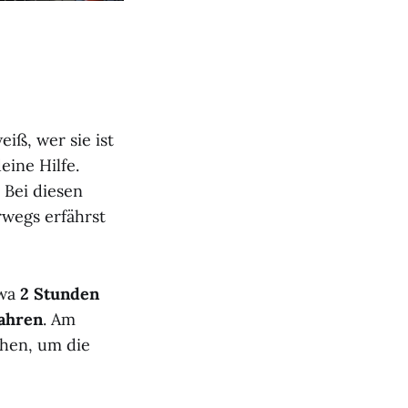
iß, wer sie ist
eine Hilfe.
 Bei diesen
rwegs erfährst
twa
2 Stunden
Jahren
. Am
chen, um die