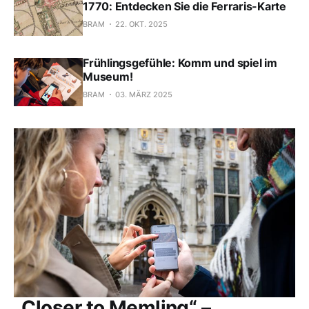
1770: Entdecken Sie die Ferraris-Karte
BRAM
22. OKT. 2025
Frühlingsgefühle: Komm und spiel im
Museum!
BRAM
03. MÄRZ 2025
„Closer to Memling“ –