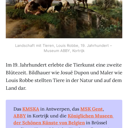
Landschaft mit Tieren, Louis Robbe, 19. Jahrhundert – 
Museum ABBY, Kortrijk
Im 19. Jahrhundert erlebte die Tierkunst eine zweite
Blütezeit. Bildhauer wie Josuë Dupon und Maler wie
Louis Robbe stellten Tiere in der Natur und auf dem
Land dar.
Das
KMSKA
in Antwerpen, das
MSK Gent
,
ABBY
in Kortrijk und die
Königlichen Museen 
der Schönen Künste von Belgien
in Brüssel