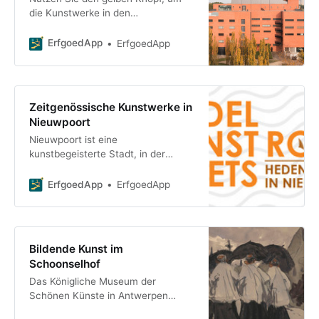
die Kunstwerke in den
Ausstellungsräumen zu entdecken.
Die verfügbaren Kunstwerke sind
ErfgoedApp
ErfgoedApp
mit einem grünen Kreuz
gekennzeichnet. Sehen Sie sich die
gesamte Kunst
Zeitgenössische Kunstwerke in
Nieuwpoort
Nieuwpoort ist eine
kunstbegeisterte Stadt, in der
zahlreiche Perlen der
zeitgenössischen Kunst den
ErfgoedApp
ErfgoedApp
öffentlichen Raum bereichern. Da
unsere Küstenstadt mit z
Bildende Kunst im
Schoonselhof
Das Königliche Museum der
Schönen Künste in Antwerpen
öffnet nach zehnjähriger