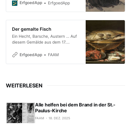
Renovierung wieder seine Pforten.
ErfgoedApp
ErfgoedApp
Anlässlich dieser lang erwarteten
Wiedereröffnung lädt das Sc
Der gemalte Fisch
Ein Hecht, Barsche, Austern … Auf
diesem Gemälde aus dem 17.
Jahrhundert sieht man eine ganze
Auswahl an Fisch. Man kann den
ErfgoedApp
FAAM
charakteristischen Geruch fast
riechen. Was macht dieses Werk so
besonders? Die Malerin ist eine
Frau, Clara Peeters. Historiker
wissen nur wenig über sie, obwohl
WEITERLESEN
sie eine der wenigen
herausragenden Malerinnen ihrer
Zeit war.
Alle helfen bei dem Brand in der St.-
Paulus-Kirche
FAAM
18. DEZ. 2025