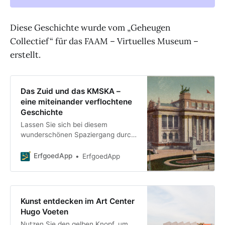
Diese Geschichte wurde vom „Geheugen
Collectief“ für das FAAM – Virtuelles Museum –
erstellt.
Das Zuid und das KMSKA –
eine miteinander verflochtene
Geschichte
Lassen Sie sich bei diesem
wunderschönen Spaziergang durch
den Stadtteil Zuidwijk überraschen
und inspirieren! Wir führen Sie an
ErfgoedApp
ErfgoedApp
der Architektur und der reichen
Geschichte von
Kunst entdecken im Art Center
Hugo Voeten
Nutzen Sie den gelben Knopf, um