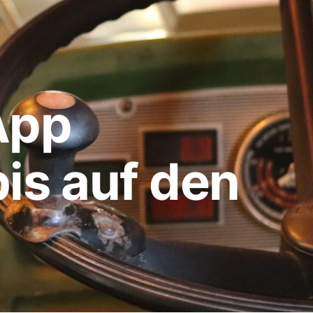
App
is auf den