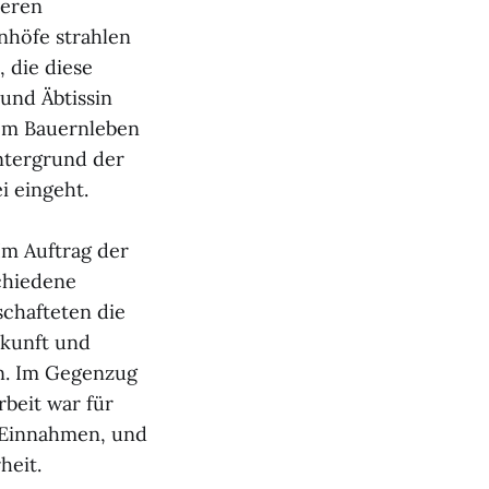
reren
nhöfe strahlen
 die diese
und Äbtissin
vom Bauernleben
ntergrund der
i eingeht.
Im Auftrag der
chiedene
schafteten die
rkunft und
en. Im Gegenzug
rbeit war für
d Einnahmen, und
heit.