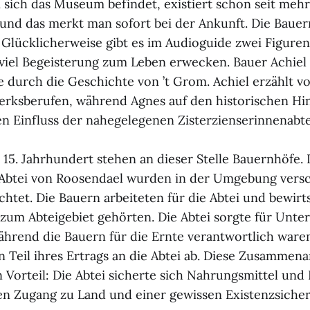
 sich das Museum befindet, existiert schon seit meh
und das merkt man sofort bei der Ankunft. Die Bauer
 Glücklicherweise gibt es im Audioguide zwei Figuren,
viel Begeisterung zum Leben erwecken. Bauer Achiel 
e durch die Geschichte von ’t Grom. Achiel erzählt 
rksberufen, während Agnes auf den historischen Hi
 Einfluss der nahegelegenen Zisterzienserinnenabte
 15. Jahrhundert stehen an dieser Stelle Bauernhöfe. 
Abtei von Roosendael wurden in der Umgebung vers
chtet. Die Bauern arbeiteten für die Abtei und bewirt
 zum Abteigebiet gehörten. Die Abtei sorgte für Unte
während die Bauern für die Ernte verantwortlich war
n Teil ihres Ertrags an die Abtei ab. Diese Zusammena
n Vorteil: Die Abtei sicherte sich Nahrungsmittel un
en Zugang zu Land und einer gewissen Existenzsicher