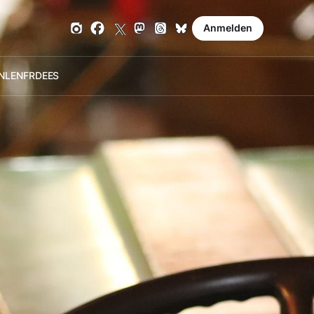
Anmelden
NL
EN
FR
DE
ES