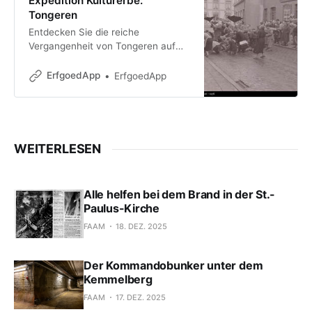
Expedition Kulturerbe:
Tongeren
Entdecken Sie die reiche
Vergangenheit von Tongeren auf
überraschende und spielerische
Weise! Bei diesem interaktiven
ErfgoedApp
ErfgoedApp
Kulturspaziergang, der sich auf die
50er-Jahre konzentriert, du
WEITERLESEN
Alle helfen bei dem Brand in der St.-
Paulus-Kirche
FAAM
18. DEZ. 2025
Der Kommandobunker unter dem
Kemmelberg
FAAM
17. DEZ. 2025