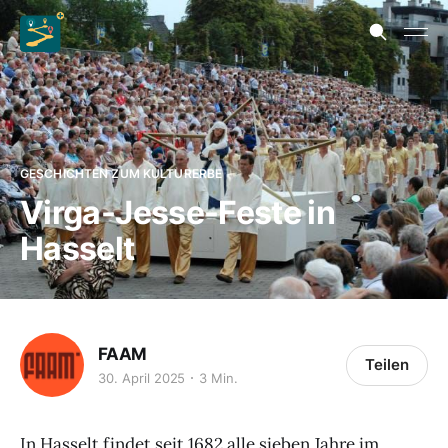
GESCHICHTEN ZUM KULTURERBE
Virga-Jesse-Feste in
Hasselt
FAAM
Teilen
30. April 2025
3 Min.
In Hasselt findet seit 1682 alle sieben Jahre im