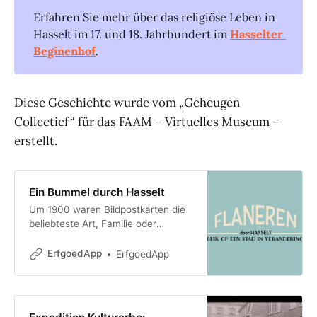
Erfahren Sie mehr über das religiöse Leben in
Hasselt im 17. und 18. Jahrhundert im
Hasselter 
Beginenhof
.
Diese Geschichte wurde vom „Geheugen
Collectief“ für das FAAM – Virtuelles Museum –
erstellt.
Ein Bummel durch Hasselt
Um 1900 waren Bildpostkarten die
beliebteste Art, Familie oder
Bekannten mitzuteilen, wo man sich
gerade aufhielt und wie es einem
ErfgoedApp
ErfgoedApp
ging. So wie man heute ein Selfie
macht