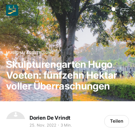
MUSEUM / AUSSTELLUNG
Skulpturengarten Hugo
Voeten: fünfzehn Hektar
voller Überraschungen
Dorien De Vrindt
Teilen
25. Nov. 2022
3 Min.