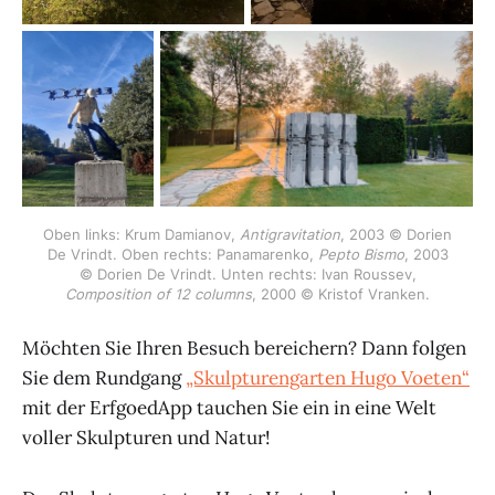
Oben links: Krum Damianov,
Antigravitation
, 2003 © Dorien
De Vrindt. Oben rechts: Panamarenko,
Pepto Bismo
, 2003
© Dorien De Vrindt. Unten rechts: Ivan Roussev,
Composition of 12 columns
, 2000 © Kristof Vranken.
Möchten Sie Ihren Besuch bereichern? Dann folgen
Sie dem Rundgang
„Skulpturengarten Hugo Voeten“
mit der ErfgoedApp tauchen Sie ein in eine Welt
voller Skulpturen und Natur!