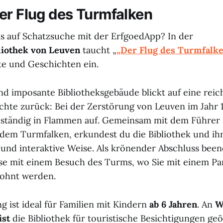
er Flug des Turmfalken
ns auf Schatzsuche mit der ErfgoedApp? In der
liothek von Leuven
taucht „
„Der Flug des Turmfalk
te und Geschichten ein.
nd imposante Bibliotheksgebäude blickt auf eine reic
hte zurück: Bei der Zerstörung von Leuven im Jahr 1
llständig in Flammen auf. Gemeinsam mit dem Führer
 dem Turmfalken, erkundest du die Bibliothek und ih
e und interaktive Weise. Als krönender Abschluss been
se mit einem Besuch des Turms, wo Sie mit einem P
lohnt werden.
g ist ideal für Familien mit Kindern
ab 6 Jahren
. An
W
ist
die Bibliothek für touristische Besichtigungen geö