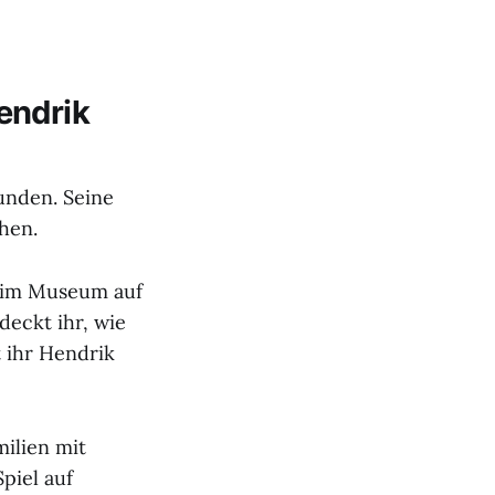
endrik
unden. Seine
hen.
h im Museum auf
eckt ihr, wie
t ihr Hendrik
milien mit
piel auf