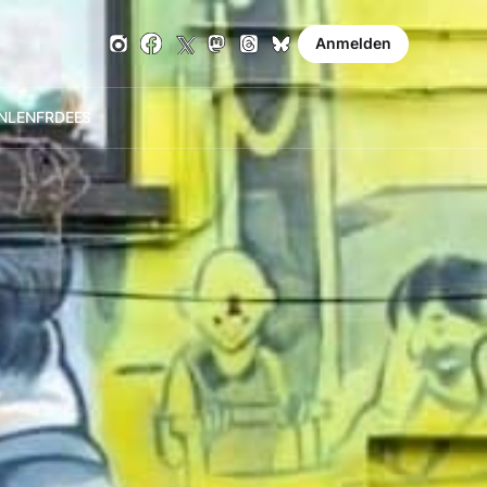
Anmelden
NL
EN
FR
DE
ES