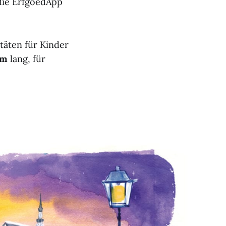
 die ErfgoedApp
itäten für Kinder
km
lang, für