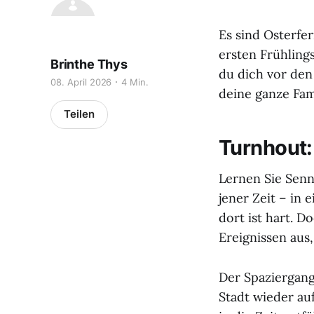
Es sind Osterfer
ersten Frühlings
Brinthe Thys
du dich vor den
08. April 2026
4 Min.
deine ganze Fam
Teilen
Turnhout:
Lernen Sie Sen
jener Zeit – in 
dort ist hart. 
Ereignissen aus
Der Spaziergang
Stadt wieder au