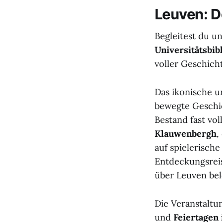
Leuven: D
Begleitest du u
Universitätsbib
voller Geschich
Das ikonische u
bewegte Geschic
Bestand fast vo
Klauwenbergh
,
auf spielerisch
Entdeckungsrei
über Leuven be
Die Veranstaltun
und
Feiertagen 