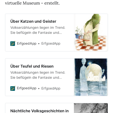
virtuelle Museum – erstellt.
Über Katzen und Geister
Volkserzählungen liegen im Trend.
Sie beflügeln die Fantasie und
verleihen der lokalen Geschichte
zusätzliche Farbe. Sagen und
ErfgoedApp
ErfgoedApp
Legenden verdeutlichen zudem die
Sensibilität
Über Teufel und Riesen
Volkserzählungen liegen im Trend.
Sie beflügeln die Fantasie und
verleihen der lokalen Geschichte
zusätzliche Farbe. Sagen und
ErfgoedApp
ErfgoedApp
Legenden verdeutlichen zudem die
Sensibilität
Nächtliche Volksgeschichten in