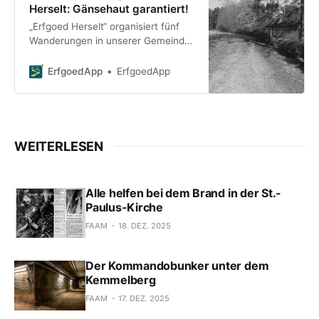
Herselt: Gänsehaut garantiert!
„Erfgoed Herselt“ organisiert fünf
Wanderungen in unserer Gemeinde
– jeweils eine in jedem Ortsteil –, die
sich um die vielen Geschichten
ErfgoedApp
ErfgoedApp
über Hexen und Geister drehen, die
bei uns schon früh
WEITERLESEN
Alle helfen bei dem Brand in der St.-
Paulus-Kirche
FAAM
18. DEZ. 2025
Der Kommandobunker unter dem
Kemmelberg
FAAM
17. DEZ. 2025