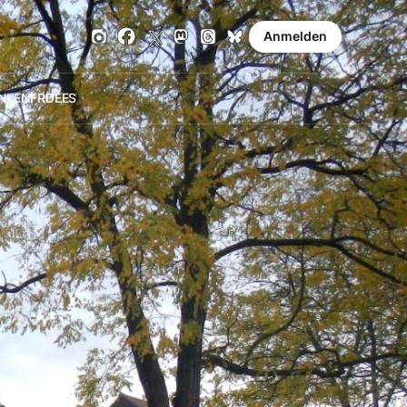
Anmelden
NL
EN
FR
DE
ES