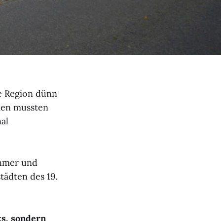
ie Region dünn
men mussten
al
ehmer und
tädten des 19.
ks, sondern