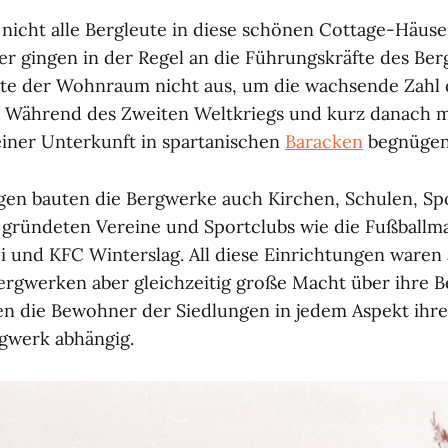
icht alle Bergleute in diese schönen Cottage-Häuser
r gingen in der Regel an die Führungskräfte des Be
te der Wohnraum nicht aus, um die wachsende Zahl 
. Während des Zweiten Weltkriegs und kurz danach m
 einer Unterkunft in spartanischen
Baracken
begnügen
n bauten die Bergwerke auch Kirchen, Schulen, Spo
e gründeten Vereine und Sportclubs wie die Fußball
 und KFC Winterslag. All diese Einrichtungen waren a
ergwerken aber gleichzeitig große Macht über ihre Be
en die Bewohner der Siedlungen in jedem Aspekt ihre
gwerk abhängig.