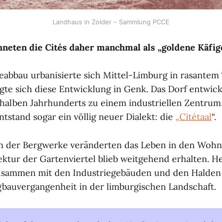
Landhaus in Zolder – Sammlung PCCE
hneten die Cités daher manchmal als „goldene Käfige
abbau urbanisierte sich Mittel-Limburg in rasante
igte sich diese Entwicklung in Genk. Das Dorf entwick
 halben Jahrhunderts zu einem industriellen Zentru
tstand sogar ein völlig neuer Dialekt: die
„Citétaal
“.
en der Bergwerke veränderten das Leben in den Wohn
ektur der Gartenviertel blieb weitgehend erhalten. He
zusammen mit den Industriegebäuden und den Halden
bauvergangenheit in der limburgischen Landschaft.