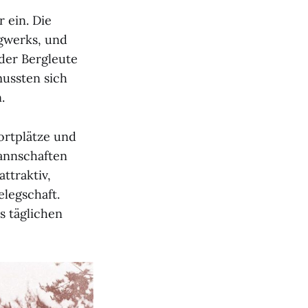
 ein. Die
rgwerks, und
der Bergleute
ussten sich
.
rtplätze und
mannschaften
ttraktiv,
legschaft.
s täglichen