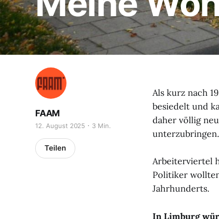
Meine Woh
Als kurz nach 1
besiedelt und 
FAAM
daher völlig ne
12. August 2025
3 Min.
unterzubringen.
Teilen
Arbeiterviertel
Politiker wollt
Jahrhunderts.
In Limburg wür