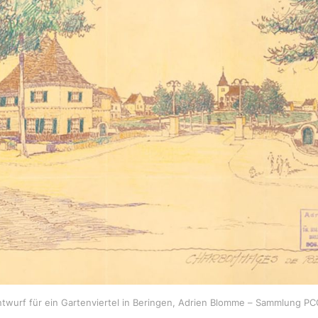
twurf für ein Gartenviertel in Beringen, Adrien Blomme – Sammlung P