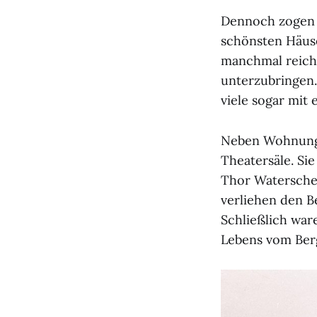
Dennoch zogen n
schönsten Häuse
manchmal reich
unterzubringen
viele sogar mit
Neben Wohnunge
Theatersäle. Si
Thor Waterschei
verliehen den B
Schließlich war
Lebens vom Ber