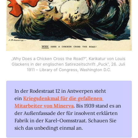
„Why Does a Chicken Cross the Road?“, Karikatur von Louis 
Glackens in der englischen Satirezeitschrift „Puck“, 26. Juli 
1911 – Library of Congress, Washington D.C.
In der Rodestraat 12 in Antwerpen steht
ein
Kriegsdenkmal für die gefallenen 
Mitarbeiter von Minerva
. Bis 1939 stand es an
der Außenfassade der für insolvent erklärten
Fabrik in der Karel-Oomsstraat. Schauen Sie
sich das unbedingt einmal an.