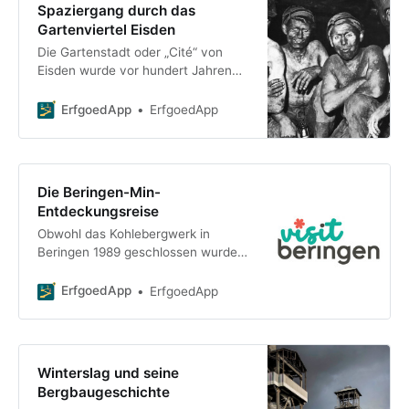
Spaziergang durch das
Gartenviertel Eisden
Die Gartenstadt oder „Cité“ von
Eisden wurde vor hundert Jahren
erbaut, um den Bergleuten und
ihren Familien Wohnraum zu bieten.
ErfgoedApp
ErfgoedApp
Dieser Spaziergang erzählt die
Geschichte
Die Beringen-Min-
Entdeckungsreise
Obwohl das Kohlebergwerk in
Beringen 1989 geschlossen wurde,
ist dessen Einfluss auf die Region
nach wie vor tief in den sozialen,
ErfgoedApp
ErfgoedApp
wirtschaftlichen und
Winterslag und seine
Bergbaugeschichte