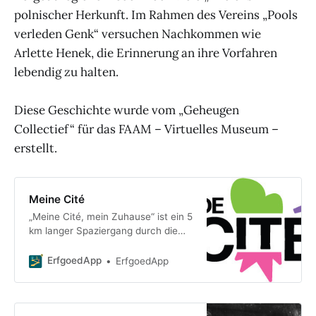
polnischer Herkunft. Im Rahmen des Vereins „Pools
verleden Genk“ versuchen Nachkommen wie
Arlette Henek, die Erinnerung an ihre Vorfahren
lebendig zu halten.
Diese Geschichte wurde vom „Geheugen
Collectief“ für das FAAM – Virtuelles Museum –
erstellt.
Meine Cité
„Meine Cité, mein Zuhause“ ist ein 5
km langer Spaziergang durch die
Cité. Der Spaziergang basiert auf
dem bestehenden Rundgang von
ErfgoedApp
ErfgoedApp
„Toerisme Beringen“ und er