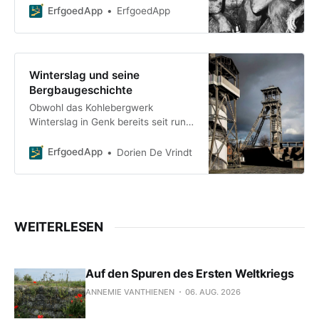
ihren Familien Wohnraum zu bieten.
ErfgoedApp
ErfgoedApp
Dieser Spaziergang erzählt die
Geschichte
Winterslag und seine
Bergbaugeschichte
Obwohl das Kohlebergwerk
Winterslag in Genk bereits seit rund
dreißig Jahren stillgelegt ist, ist sein
Einfluss in der Stadt nach wie vor
ErfgoedApp
Dorien De Vrindt
spürbar. Neue Nutzungskonzepte
sorgen dafür, dass das Viertel
weiterhin lebendig bleibt. Die
Bergwerksgebäude, wie die
Fördertürme oder das
WEITERLESEN
Energiegebäude, wurden zu einem
Kino, zu Unternehmensräumen und
zu einem Kulturzentrum umgebaut.
Auf den Spuren des Ersten Weltkriegs
Die Halde wurde in ein
Wandergebiet umgewandelt.
ANNEMIE VANTHIENEN
06. AUG. 2026