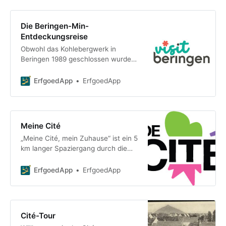
Die Beringen-Min-
Entdeckungsreise
Obwohl das Kohlebergwerk in
Beringen 1989 geschlossen wurde,
ist dessen Einfluss auf die Region
nach wie vor tief in den sozialen,
ErfgoedApp
ErfgoedApp
wirtschaftlichen und
Meine Cité
„Meine Cité, mein Zuhause“ ist ein 5
km langer Spaziergang durch die
Cité. Der Spaziergang basiert auf
dem bestehenden Rundgang von
ErfgoedApp
ErfgoedApp
„Toerisme Beringen“ und er
Cité-Tour