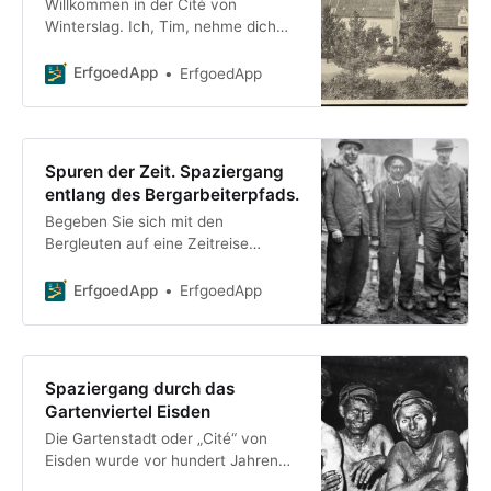
Willkommen in der Cité von
Winterslag. Ich, Tim, nehme dich
mit auf einen Rundgang durch mein
Lieblingsviertel in Genk, nämlich
ErfgoedApp
ErfgoedApp
das gemütliche Winterslag. Ich
selbst bin
Spuren der Zeit. Spaziergang
entlang des Bergarbeiterpfads.
Begeben Sie sich mit den
Bergleuten auf eine Zeitreise
zurück in den Borinage und
entdecken Sie die bewegende
ErfgoedApp
ErfgoedApp
Geschichte der Bergleute aus den
flämischen Ardennen. Diese
Spaziergang durch das
Gartenviertel Eisden
Die Gartenstadt oder „Cité“ von
Eisden wurde vor hundert Jahren
erbaut, um den Bergleuten und